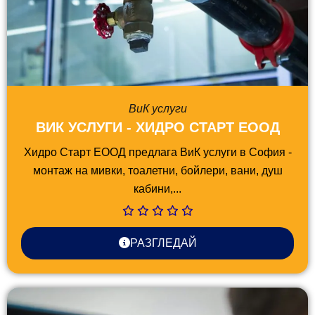
ВиК услуги
ВИК УСЛУГИ - ХИДРО СТАРТ ЕООД
Хидро Старт ЕООД предлага ВиК услуги в София -
монтаж на мивки, тоалетни, бойлери, вани, душ
кабини,...
РАЗГЛЕДАЙ